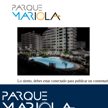
Lo siento, debes estar
conectado
para publicar un comentari