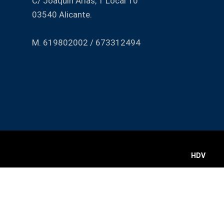
C/ Joaquín Arias, 1 Local 10
03540 Alicante.
M. 619802002 / 673312494
HDV