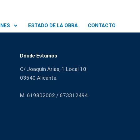
ONES
ESTADO DE LA OBRA
CONTACTO
Dónde Estamos
C/ Joaquín Arias, 1 Local 10
03540 Alicante.
M. 619802002 / 673312494