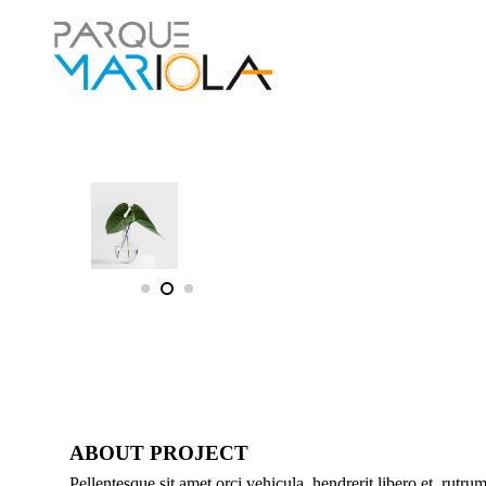
ABOUT PROJECT
Pellentesque sit amet orci vehicula, hendrerit libero et, rut