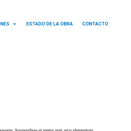
ONES
ESTADO DE LA OBRA
CONTACTO
m posuere. Suspendisse et metus quis arcu elementum