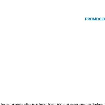
PROMOCI
rum ipsum. Aenean vitae eros justo. Nunc tristique metus eget vestibulu